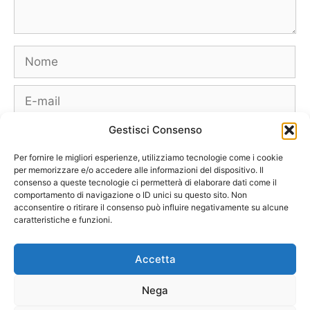
Nome
E-
mail
Gestisci Consenso
Sito
web
Per fornire le migliori esperienze, utilizziamo tecnologie come i cookie
per memorizzare e/o accedere alle informazioni del dispositivo. Il
consenso a queste tecnologie ci permetterà di elaborare dati come il
comportamento di navigazione o ID unici su questo sito. Non
acconsentire o ritirare il consenso può influire negativamente su alcune
caratteristiche e funzioni.
Borse
Scarpe
Moda Autunno Inverno
Moda Primavera Estate
Accetta
Tendenze di Moda
Celebrity – Lookstar
Costumi – Moda Mare
Nega
Tutte le Marche e Designer
[Chi siamo – Info]
[Collabora con noi]
[Contatti]
[Pubblicità]
[Privacy – Disclaimer]