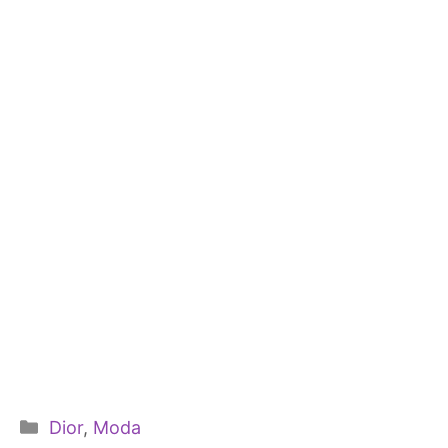
Categorie
Dior
,
Moda