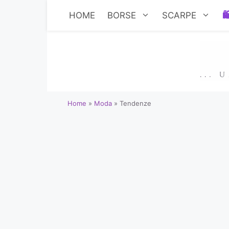
Vai
HOME
BORSE
SCARPE
al
contenuto
Home
»
Moda
»
Tendenze