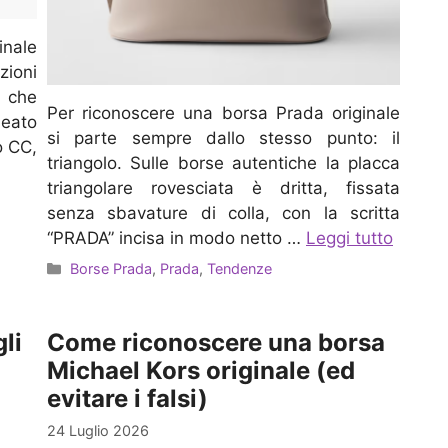
inale
zioni
, che
Per riconoscere una borsa Prada originale
neato
si parte sempre dallo stesso punto: il
o CC,
triangolo. Sulle borse autentiche la placca
triangolare rovesciata è dritta, fissata
senza sbavature di colla, con la scritta
“PRADA” incisa in modo netto …
Leggi tutto
Categorie
Borse Prada
,
Prada
,
Tendenze
gli
Come riconoscere una borsa
Michael Kors originale (ed
evitare i falsi)
24 Luglio 2026