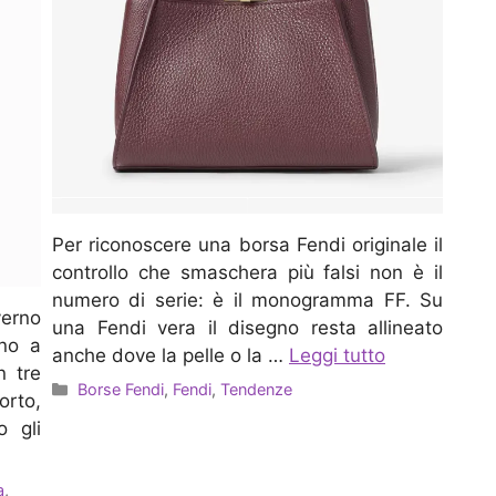
Per riconoscere una borsa Fendi originale il
controllo che smaschera più falsi non è il
numero di serie: è il monogramma FF. Su
verno
una Fendi vera il disegno resta allineato
rno a
anche dove la pelle o la …
Leggi tutto
n tre
Categorie
Borse Fendi
,
Fendi
,
Tendenze
orto,
o gli
a
,