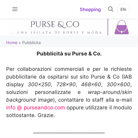
Vai
Shopping
EN
al
contenuto
Home
»
Pubblicita
Pubblicità su Purse & Co.
Per collaborazioni commerciali e per le richieste
pubblicitarie da ospitarsi sul sito Purse & Co (IAB
display
300×250
,
728×90
,
468×60
,
300×600
,
soluzioni personalizzate e
wrap-around/skin
background image
), contattare lo staff alla e-mail
info @ purseandco.com
oppure utilizzare il modulo
sottostante. Grazie.
_____________________________