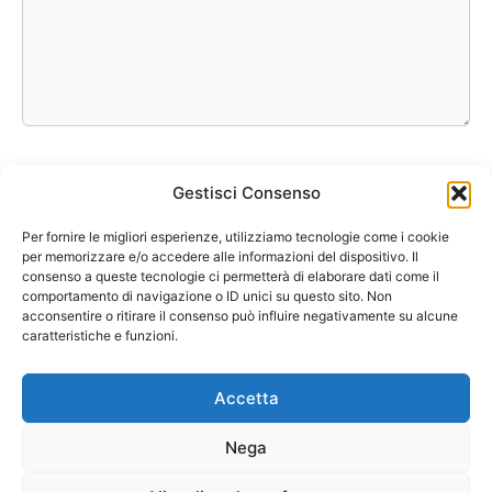
Ho letto e accetto la
Privacy Policy
*
Gestisci Consenso
Invia messaggio
Per fornire le migliori esperienze, utilizziamo tecnologie come i cookie
per memorizzare e/o accedere alle informazioni del dispositivo. Il
consenso a queste tecnologie ci permetterà di elaborare dati come il
comportamento di navigazione o ID unici su questo sito. Non
Leggi l’
Informativa sulla Privacy
.
acconsentire o ritirare il consenso può influire negativamente su alcune
caratteristiche e funzioni.
Borse
Scarpe
Moda Autunno Inverno
Moda Primavera Estate
Accetta
Tendenze di Moda
Celebrity – Lookstar
Costumi – Moda Mare
Tutte le Marche e Designer
[Chi siamo – Info]
Nega
[Collabora con noi]
[Contatti]
[Pubblicità]
[Privacy – Disclaimer]