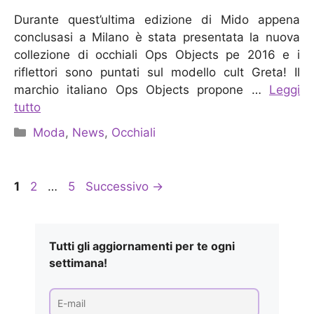
Durante quest’ultima edizione di Mido appena
conclusasi a Milano è stata presentata la nuova
collezione di occhiali Ops Objects pe 2016 e i
riflettori sono puntati sul modello cult Greta! Il
marchio italiano Ops Objects propone …
Leggi
tutto
Categorie
Moda
,
News
,
Occhiali
Pagina
Pagina
Pagina
1
2
…
5
Successivo
→
Tutti gli aggiornamenti per te ogni
settimana!