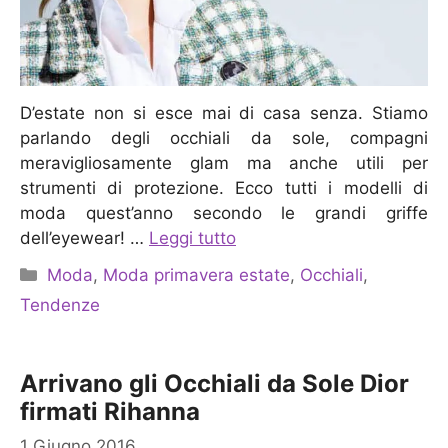
D’estate non si esce mai di casa senza. Stiamo
parlando degli occhiali da sole, compagni
meravigliosamente glam ma anche utili per
strumenti di protezione. Ecco tutti i modelli di
moda quest’anno secondo le grandi griffe
dell’eyewear! …
Leggi tutto
Categorie
Moda
,
Moda primavera estate
,
Occhiali
,
Tendenze
Arrivano gli Occhiali da Sole Dior
firmati Rihanna
1 Giugno 2016