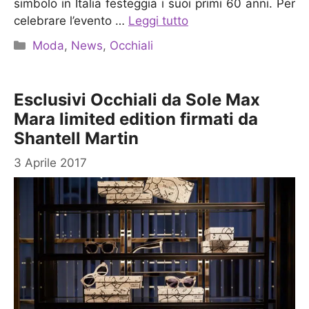
simbolo in Italia festeggia i suoi primi 60 anni. Per
celebrare l’evento …
Leggi tutto
Categorie
Moda
,
News
,
Occhiali
Esclusivi Occhiali da Sole Max
Mara limited edition firmati da
Shantell Martin
3 Aprile 2017