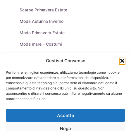
Scarpe Primavera Estate
Moda Autunno Inverno
Moda Primavera Estate
Moda mare – Costumi
Tendenze Moda
Gestisci Consenso
Moda Uomo
Per fornire le migliori esperienze, utilizziamo tecnologie come i cookie
per memorizzare e/o accedere alle informazioni del dispositivo. Il
Purse & Co Social
consenso a queste tecnologie ci permetterà di elaborare dati come il
comportamento di navigazione o ID unici su questo sito. Non
acconsentire o ritirare il consenso può influire negativamente su alcune
caratteristiche e funzioni.
Borse
Scarpe
Moda Autunno Inverno
Moda Primavera Estate
Accetta
Tendenze di Moda
Celebrity – Lookstar
Costumi – Moda Mare
Tutte le Marche e Designer
[Chi siamo – Info]
Nega