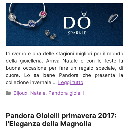
L’inverno è una delle stagioni migliori per il mondo
della gioielleria. Arriva Natale e con le feste la
buona occasione per fare un regalo speciale, di
cuore. Lo sa bene Pandora che presenta la
collezione invernale …
Leggi tutto
Categorie
Bijoux
,
Natale
,
Pandora gioielli
Pandora Gioielli primavera 2017:
l’Eleganza della Magnolia