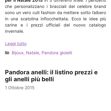
per il Natale 2015
in 3 differenti linee. I pendenti
che personalizzano i bracciali del celebre brand
sono un vero cult fashion da mettere sotto l’albero
in una scatolina infiocchettata. Ecco le idee più
carine e i prezzi ufficiali del nuovo catalogo
invernale.
Leggi tutto
Categorie
Bijoux
,
Natale
,
Pandora gioielli
Pandora anelli: il listino prezzi e
gli anelli più belli
1 Ottobre 2015