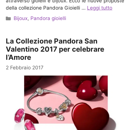
attraverso gioielli e bijoux. Ecco le nuove proposte
della collezione Pandora Gioielli …
Leggi tutto
Categorie
Bijoux
,
Pandora gioielli
La Collezione Pandora San
Valentino 2017 per celebrare
l’Amore
2 Febbraio 2017