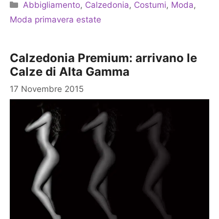
Categorie
Abbigliamento
,
Calzedonia
,
Costumi
,
Moda
,
Moda primavera estate
Calzedonia Premium: arrivano le
Calze di Alta Gamma
17 Novembre 2015