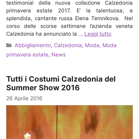
testimonial della nuova collezione Calzedonia
primavera estate 2017. E’ la talentuosa, e
splendida, cantante russa Elena Temnikova. Nel
corso delle scorse settimane l’azienda veneta
Calzedonia ha annunciato la …
Leggi tutto
Categorie
Abbigliamento
,
Calzedonia
,
Moda
,
Moda
primavera estate
,
News
Tutti i Costumi Calzedonia del
Summer Show 2016
26 Aprile 2016