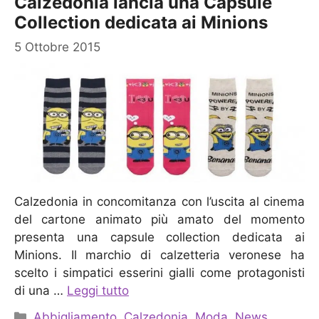
Calzedonia lancia una Capsule
Collection dedicata ai Minions
5 Ottobre 2015
Calzedonia in concomitanza con l’uscita al cinema
del cartone animato più amato del momento
presenta una capsule collection dedicata ai
Minions. Il marchio di calzetteria veronese ha
scelto i simpatici esserini gialli come protagonisti
di una …
Leggi tutto
Categorie
Abbigliamento
,
Calzedonia
,
Moda
,
News