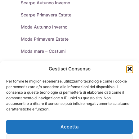
Scarpe Autunno Inverno
Scarpe Primavera Estate
Moda Autunno Inverno
Moda Primavera Estate
Moda mare – Costumi
Tendenze Moda
Gestisci Consenso
Moda Uomo
Per fornire le migliori esperienze, utilizziamo tecnologie come i cookie
per memorizzare e/o accedere alle informazioni del dispositivo. Il
Purse & Co Social
consenso a queste tecnologie ci permetterà di elaborare dati come il
comportamento di navigazione o ID unici su questo sito. Non
acconsentire o ritirare il consenso può influire negativamente su alcune
caratteristiche e funzioni.
Borse
Scarpe
Moda Autunno Inverno
Moda Primavera Estate
Accetta
Tendenze di Moda
Celebrity – Lookstar
Costumi – Moda Mare