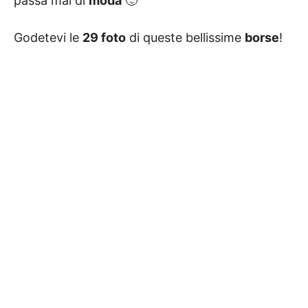
passa mai di
moda
🙂
Godetevi le
29 foto
di queste bellissime
borse
!