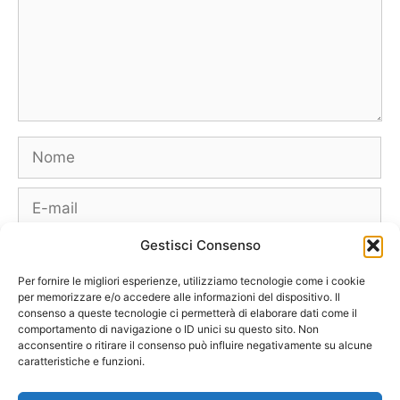
Nome
E-
mail
Gestisci Consenso
Sito
web
Per fornire le migliori esperienze, utilizziamo tecnologie come i cookie
per memorizzare e/o accedere alle informazioni del dispositivo. Il
consenso a queste tecnologie ci permetterà di elaborare dati come il
comportamento di navigazione o ID unici su questo sito. Non
acconsentire o ritirare il consenso può influire negativamente su alcune
caratteristiche e funzioni.
Borse
Scarpe
Moda Autunno Inverno
Moda Primavera Estate