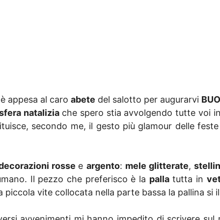
 è appesa al caro
abete
del salotto per augurarvi
BUO
fera natalizia
che spero stia avvolgendo tutte voi i
ituisce, secondo me, il gesto più glamour delle feste
decorazioni rosse
e
argento
:
mele glitterate
,
stelli
 umano. Il pezzo che preferisco è la
palla
tutta in
ve
a piccola vite collocata nella parte bassa la pallina si 
iversi avvenimenti mi hanno impedito di scrivere sul