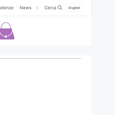
ndenze
News
☾
English