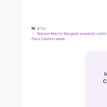
Categorie
& Co.
Maison Martin Margiela presenta camicia
Paris Fashion week
I
C