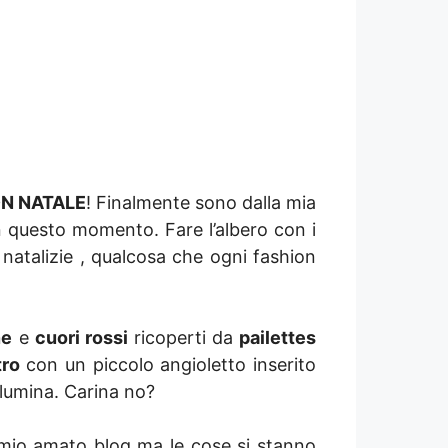
N NATALE
! Finalmente sono dalla mia
n questo momento. Fare l’albero con i
 natalizie , qualcosa che ogni fashion
ne
e
cuori rossi
ricoperti da
pailettes
tro
con un piccolo angioletto inserito
illumina. Carina no?
 mio amato blog ma le cose si stanno