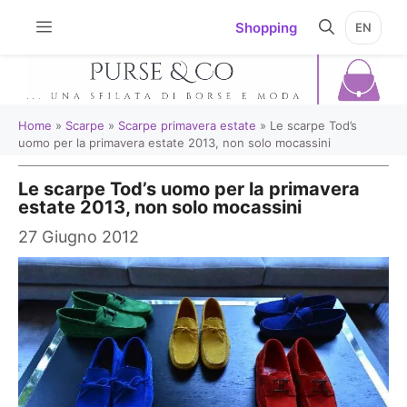
Vai
Shopping
EN
al
contenuto
Home
»
Scarpe
»
Scarpe primavera estate
»
Le scarpe Tod’s
uomo per la primavera estate 2013, non solo mocassini
Le scarpe Tod’s uomo per la primavera
estate 2013, non solo mocassini
27 Giugno 2012