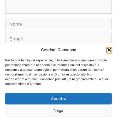
Nome
E-
mail
Gestisci Consenso
Sito
web
Per fornire le migliori esperienze, utilizziamo tecnologie come i cookie
per memorizzare e/o accedere alle informazioni del dispositivo. Il
consenso a queste tecnologie ci permetterà di elaborare dati come il
comportamento di navigazione o ID unici su questo sito. Non
acconsentire o ritirare il consenso può influire negativamente su alcune
caratteristiche e funzioni.
Borse
Scarpe
Moda Autunno Inverno
Moda Primavera Estate
Accetta
Tendenze di Moda
Celebrity – Lookstar
Costumi – Moda Mare
Nega
Tutte le Marche e Designer
[Chi siamo – Info]