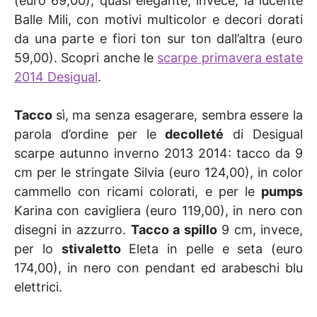
(euro 69,00); quasi elegante, invece, la lucente
Balle Mili, con motivi multicolor e decori dorati
da una parte e fiori ton sur ton dall’altra (euro
59,00). Scopri anche le
scarpe primavera estate
2014 Desigual
.
Tacco
sì, ma senza esagerare, sembra essere la
parola d’ordine per le
decolleté
di Desigual
scarpe autunno inverno 2013 2014: tacco da 9
cm per le stringate Silvia (euro 124,00), in color
cammello con ricami colorati, e per le
pumps
Karina con cavigliera (euro 119,00), in nero con
disegni in azzurro.
Tacco a spillo
9 cm, invece,
per lo
stivaletto
Eleta in pelle e seta (euro
174,00), in nero con pendant ed arabeschi blu
elettrici.