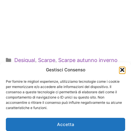
Categorie
Desigual
,
Scarpe
,
Scarpe autunno inverno
Con gli Stivali
Segue Borse
Gestisci Consenso
pioggia bambino
autunno inverno 2013
Per fornire le migliori esperienze, utilizziamo tecnologie come i cookie
per memorizzare e/o accedere alle informazioni del dispositivo. Il
l’inverno può essere
2014 in un’Atmosfera
consenso a queste tecnologie ci permetterà di elaborare dati come il
colorato e allegro
Anni 20
comportamento di navigazione o ID unici su questo sito. Non
acconsentire o ritirare il consenso può influire negativamente su alcune
caratteristiche e funzioni.
Borse
Scarpe
Moda Autunno Inverno
Moda Primavera Estate
Accetta
Tendenze di Moda
Celebrity – Lookstar
Costumi – Moda Mare