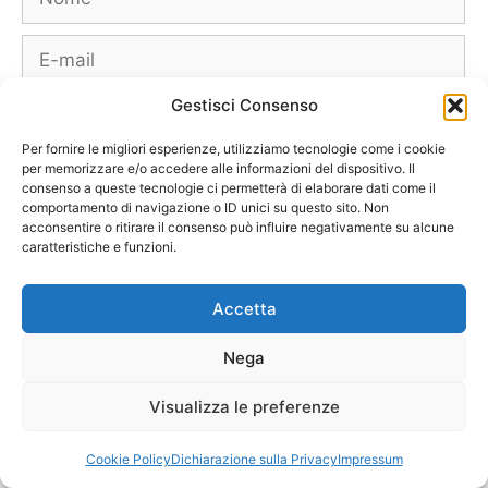
E-
mail
Gestisci Consenso
Sito
web
Per fornire le migliori esperienze, utilizziamo tecnologie come i cookie
per memorizzare e/o accedere alle informazioni del dispositivo. Il
consenso a queste tecnologie ci permetterà di elaborare dati come il
comportamento di navigazione o ID unici su questo sito. Non
acconsentire o ritirare il consenso può influire negativamente su alcune
caratteristiche e funzioni.
Borse
Scarpe
Moda Autunno Inverno
Moda Primavera Estate
Accetta
Tendenze di Moda
Celebrity – Lookstar
Costumi – Moda Mare
Nega
Tutte le Marche e Designer
[Chi siamo – Info]
[Collabora con noi]
[Contatti]
[Pubblicità]
[Privacy – Disclaimer]
Visualizza le preferenze
[Newsletter]
© 2011-2026 Purse & Co – Tutti i diritti riservati
Cookie Policy
Dichiarazione sulla Privacy
Impressum