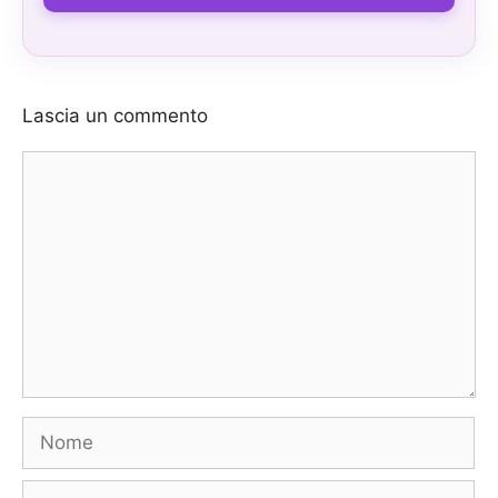
Lascia un commento
Commento
Nome
E-