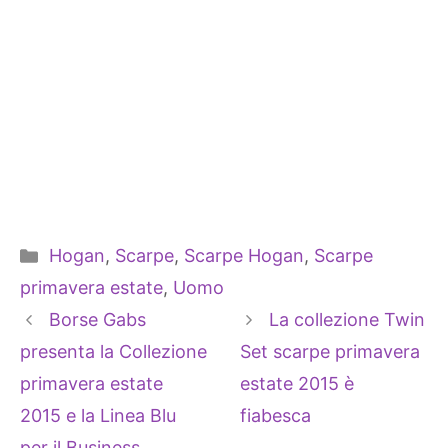
Categorie
Hogan
,
Scarpe
,
Scarpe Hogan
,
Scarpe
primavera estate
,
Uomo
Borse Gabs
La collezione Twin
presenta la Collezione
Set scarpe primavera
primavera estate
estate 2015 è
2015 e la Linea Blu
fiabesca
per il Business