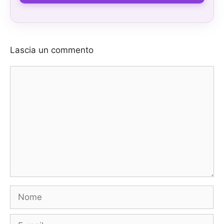
Lascia un commento
Commento
Nome
E-