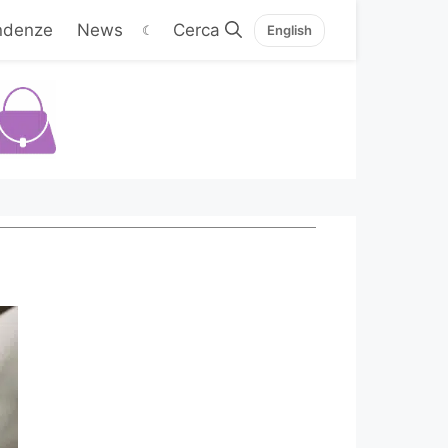
ndenze
News
☾
English