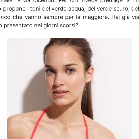
nimalier e via dicendo. Per chi invece predilige la 
 propone i toni del verde acqua, del verde scuro, del
bianco che vanno sempre per la maggiore. Hai già vi
presentato nei giorni scorsi?