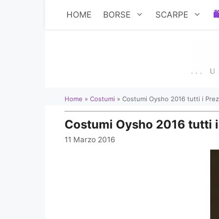
Vai
HOME
BORSE
SCARPE
al
contenuto
Home
»
Costumi
»
Costumi Oysho 2016 tutti i Prez
Costumi Oysho 2016 tutti i
11 Marzo 2016