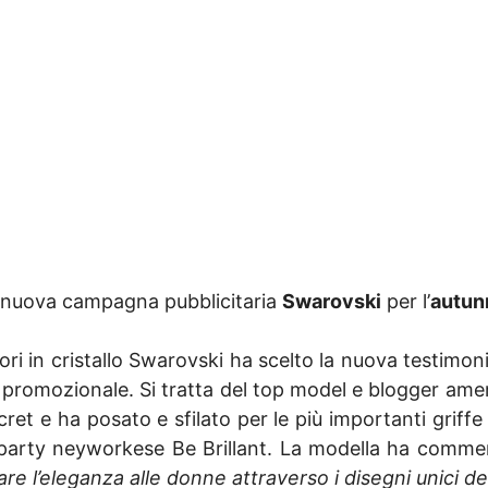
lla nuova campagna pubblicitaria
Swarovski
per l’
autun
sori in cristallo Swarovski ha scelto la nuova testimon
promozionale. Si tratta del top model e blogger amer
ecret e ha posato e sfilato per le più importanti grif
 party neyworkese Be Brillant. La modella ha commen
re l’eleganza alle donne attraverso i disegni unici de