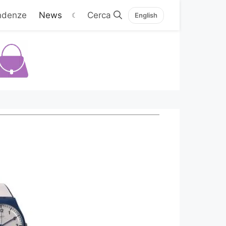
ndenze
News
☾
English