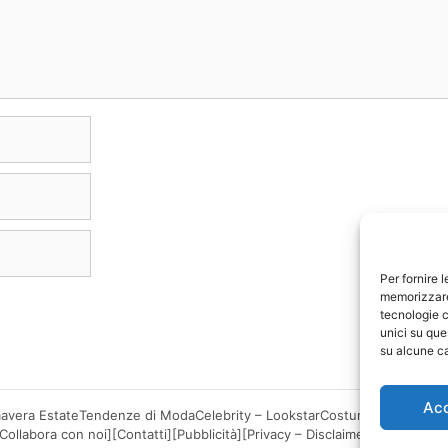
Per fornire 
memorizzare 
tecnologie c
unici su que
su alcune ca
Ac
avera Estate
Tendenze di Moda
Celebrity – Lookstar
Costumi – Moda Ma
[Collabora con noi]
[Contatti]
[Pubblicità]
[Privacy – Disclaimer]
[Newsletter