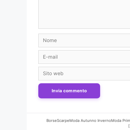
Nome
E-
mail
Sito
web
Borse
Scarpe
Moda Autunno Inverno
Moda Prim