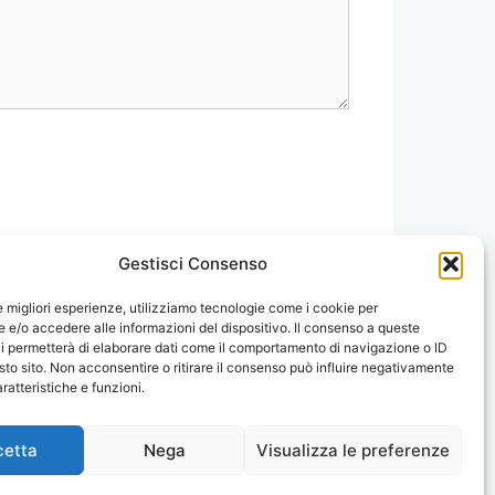
Gestisci Consenso
le migliori esperienze, utilizziamo tecnologie come i cookie per
e/o accedere alle informazioni del dispositivo. Il consenso a queste
i permetterà di elaborare dati come il comportamento di navigazione o ID
sto sito. Non acconsentire o ritirare il consenso può influire negativamente
ratteristiche e funzioni.
cetta
Nega
Visualizza le preferenze
re
Tutte le Marche e Designer
[Chi siamo – Info]
]