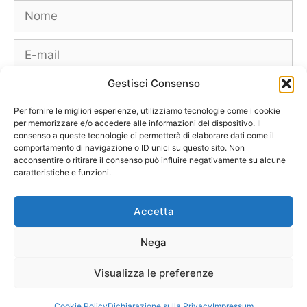
Nome
E-
mail
Gestisci Consenso
Sito
web
Per fornire le migliori esperienze, utilizziamo tecnologie come i cookie
per memorizzare e/o accedere alle informazioni del dispositivo. Il
consenso a queste tecnologie ci permetterà di elaborare dati come il
comportamento di navigazione o ID unici su questo sito. Non
acconsentire o ritirare il consenso può influire negativamente su alcune
caratteristiche e funzioni.
Borse
Scarpe
Moda Autunno Inverno
Moda Primavera Estate
Accetta
Tendenze di Moda
Celebrity – Lookstar
Costumi – Moda Mare
Nega
Tutte le Marche e Designer
[Chi siamo – Info]
[Collabora con noi]
[Contatti]
[Pubblicità]
[Privacy – Disclaimer]
Visualizza le preferenze
[Newsletter]
© 2011-2026 Purse & Co – Tutti i diritti riservati
Cookie Policy
Dichiarazione sulla Privacy
Impressum