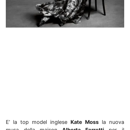
E’ la top model inglese
Kate Moss
la nuova
musa della maison
Alberta Ferretti
per il