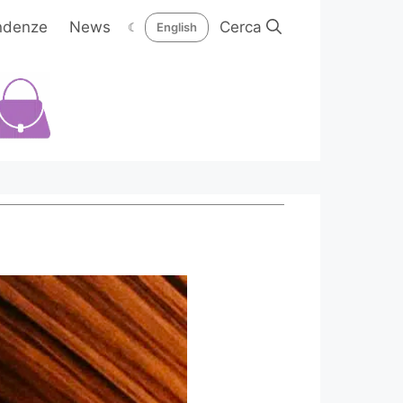
ndenze
News
☾
English