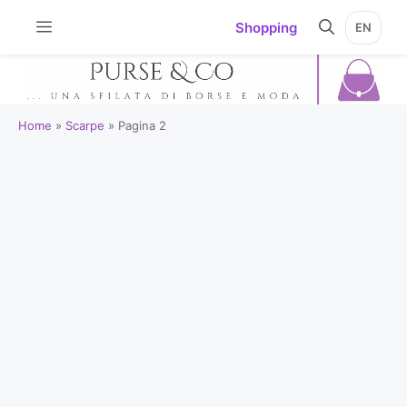
Vai
Shopping
EN
al
contenuto
Home
»
Scarpe
»
Pagina 2