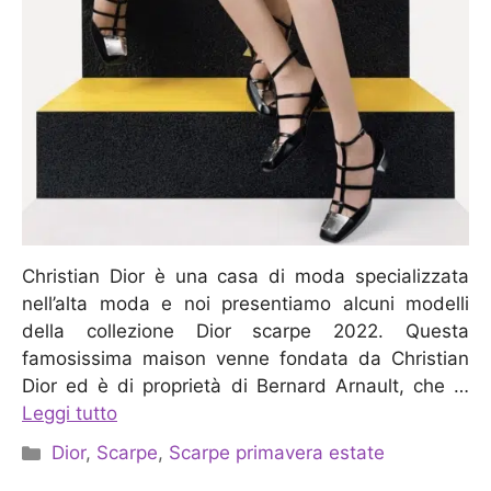
Christian Dior è una casa di moda specializzata
nell’alta moda e noi presentiamo alcuni modelli
della collezione Dior scarpe 2022. Questa
famosissima maison venne fondata da Christian
Dior ed è di proprietà di Bernard Arnault, che …
Leggi tutto
Categorie
Dior
,
Scarpe
,
Scarpe primavera estate