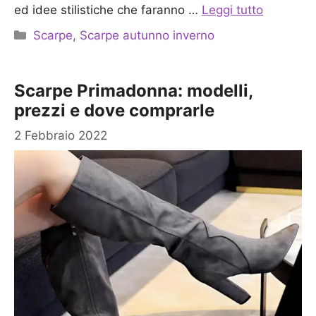
ed idee stilistiche che faranno …
Leggi tutto
Categorie
Scarpe
,
Scarpe autunno inverno
Scarpe Primadonna: modelli,
prezzi e dove comprarle
2 Febbraio 2022