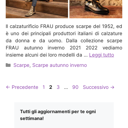
Il calzaturificio FRAU produce scarpe del 1952, ed
è uno dei principali produttori italiani di calzature
da donna e da uomo. Dalla collezione scarpe
FRAU autunno inverno 2021 2022 vediamo
insieme alcuni dei loro modelli da …
Leggi tutto
Categorie
Scarpe
,
Scarpe autunno inverno
Pagina
Pagina
Pagina
Pagina
←
Precedente
1
2
3
…
90
Successivo
→
Tutti gli aggiornamenti per te ogni
settimana!