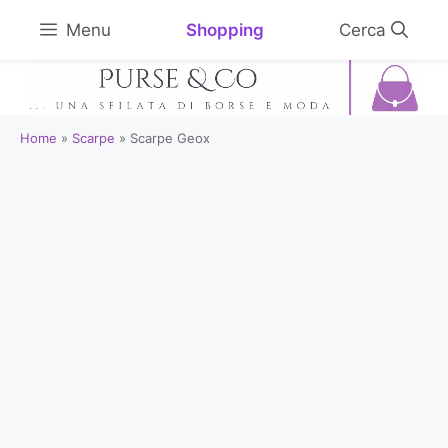
Vai
Shopping
Menu
al
contenuto
Home
»
Scarpe
»
Scarpe Geox