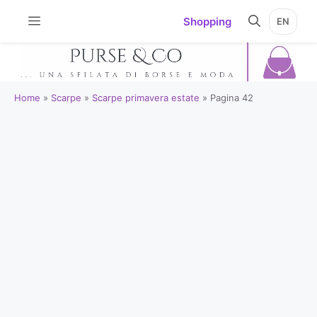
Vai
Shopping
EN
al
contenuto
Home
»
Scarpe
»
Scarpe primavera estate
»
Pagina 42