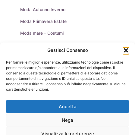
Moda Autunno Inverno
Moda Primavera Estate
Moda mare – Costumi
Tendenze Moda
Gestisci Consenso
Moda Uomo
Per fornire le migliori esperienze, utilizziamo tecnologie come i cookie
per memorizzare e/o accedere alle informazioni del dispositivo. Il
Purse & Co Social
consenso a queste tecnologie ci permetterà di elaborare dati come il
comportamento di navigazione o ID unici su questo sito. Non
acconsentire o ritirare il consenso può influire negativamente su alcune
caratteristiche e funzioni.
Borse
Scarpe
Moda Autunno Inverno
Moda Primavera Estate
Accetta
Tendenze di Moda
Celebrity – Lookstar
Costumi – Moda Mare
Tutte le Marche e Designer
[Chi siamo – Info]
Nega
[Collabora con noi]
[Contatti]
[Pubblicità]
[Privacy – Disclaimer]
Visualizza le preferenze