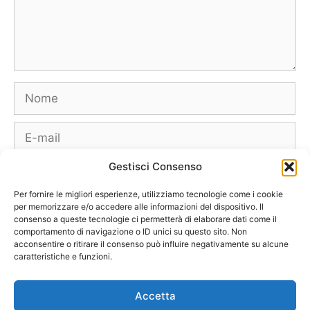
Nome
E-
mail
Gestisci Consenso
Sito
web
Per fornire le migliori esperienze, utilizziamo tecnologie come i cookie
per memorizzare e/o accedere alle informazioni del dispositivo. Il
consenso a queste tecnologie ci permetterà di elaborare dati come il
comportamento di navigazione o ID unici su questo sito. Non
acconsentire o ritirare il consenso può influire negativamente su alcune
caratteristiche e funzioni.
Borse
Scarpe
Moda Autunno Inverno
Moda Primavera Estate
Accetta
Tendenze di Moda
Celebrity – Lookstar
Costumi – Moda Mare