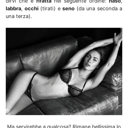
dirvi che è
rifatta
nel seguente ordine:
naso
,
labbra
,
occhi
(tirati) e
seno
(da una seconda a
una terza).
Ma servirebbe a qualcosa? Rimane bellissima lo