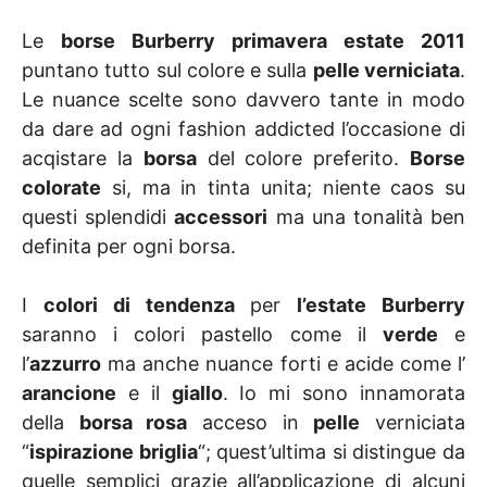
Le
borse Burberry primavera estate 2011
puntano tutto sul colore e sulla
pelle verniciata
.
Le nuance scelte sono davvero tante in modo
da dare ad ogni fashion addicted l’occasione di
acqistare la
borsa
del colore preferito.
Borse
colorate
si, ma in tinta unita; niente caos su
questi splendidi
accessori
ma una tonalità ben
definita per ogni borsa.
I
colori di tendenza
per
l’estate Burberry
saranno i colori pastello come il
verde
e
l’
azzurro
ma anche nuance forti e acide come l’
arancione
e il
giallo
. Io mi sono innamorata
della
borsa rosa
acceso in
pelle
verniciata
“
ispirazione briglia
“; quest’ultima si distingue da
quelle semplici grazie all’applicazione di alcuni