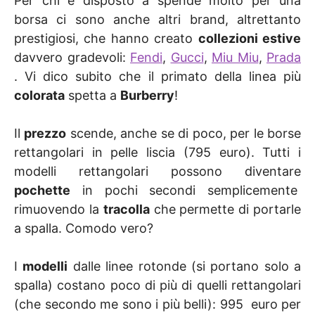
Per chi è disposto a spende molto per una
borsa ci sono anche altri brand, altrettanto
prestigiosi, che hanno creato
collezioni estive
davvero gradevoli:
Fendi
,
Gucci
,
Miu Miu
,
Prada
. Vi dico subito che il primato della linea più
colorata
spetta a
Burberry
!
Il
prezzo
scende, anche se di poco, per le borse
rettangolari in pelle liscia (795 euro). Tutti i
modelli rettangolari possono diventare
pochette
in pochi secondi semplicemente
rimuovendo la
tracolla
che permette di portarle
a spalla. Comodo vero?
I
modelli
dalle linee rotonde (si portano solo a
spalla) costano poco di più di quelli rettangolari
(che secondo me sono i più belli): 995 euro per