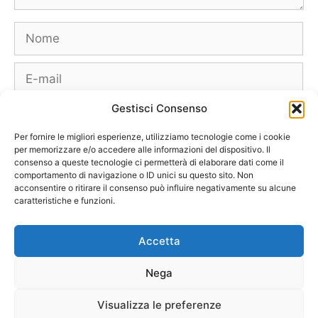
Nome
E-
mail
Gestisci Consenso
Sito
web
Per fornire le migliori esperienze, utilizziamo tecnologie come i cookie
per memorizzare e/o accedere alle informazioni del dispositivo. Il
consenso a queste tecnologie ci permetterà di elaborare dati come il
comportamento di navigazione o ID unici su questo sito. Non
acconsentire o ritirare il consenso può influire negativamente su alcune
caratteristiche e funzioni.
Borse
Scarpe
Moda Autunno Inverno
Moda Primavera Estate
Accetta
Tendenze di Moda
Celebrity – Lookstar
Costumi – Moda Mare
Nega
Tutte le Marche e Designer
[Chi siamo – Info]
[Collabora con noi]
[Contatti]
[Pubblicità]
[Privacy – Disclaimer]
Visualizza le preferenze
[Newsletter]