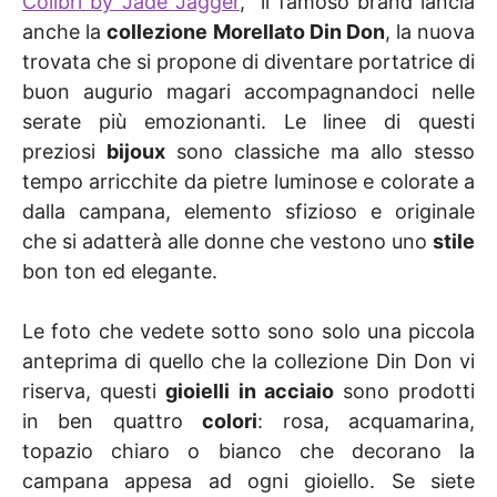
Colibrì by Jade Jagger
, il famoso brand lancia
anche la
collezione
Morellato Din Don
, la nuova
trovata che si propone di diventare portatrice di
buon augurio magari accompagnandoci nelle
serate più emozionanti. Le linee di questi
preziosi
bijoux
sono classiche ma allo stesso
tempo arricchite da pietre luminose e colorate a
dalla campana, elemento sfizioso e originale
che si adatterà alle donne che vestono uno
stile
bon ton ed elegante.
Le foto che vedete sotto sono solo una piccola
anteprima di quello che la collezione Din Don vi
riserva, questi
gioielli in acciaio
sono prodotti
in ben quattro
colori
: rosa, acquamarina,
topazio chiaro o bianco che decorano la
campana appesa ad ogni gioiello. Se siete