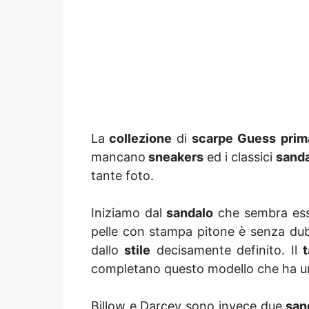
La
collezione
di
scarpe Guess prim
mancano
sneakers
ed i classici
sanda
tante foto.
Iniziamo dal
sandalo
che sembra esse
pelle con stampa pitone è senza dubb
dallo
stile
decisamente definito. Il
t
completano questo modello che ha 
Billow e Darcey sono invece due
san