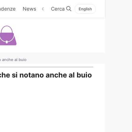
ndenze
News
☾
English
o anche al buio
che si notano anche al buio