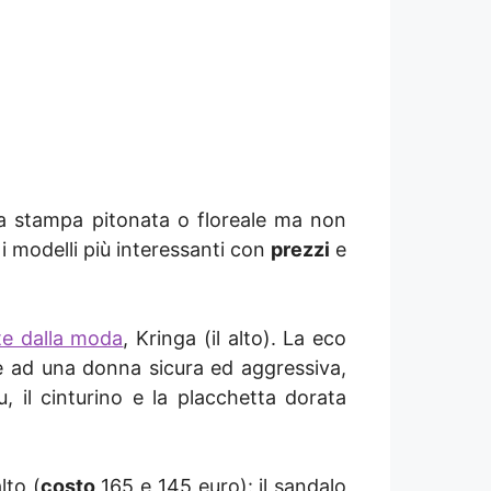
la stampa pitonata o floreale ma non
i modelli più interessanti con
prezzi
e
te dalla moda
, Kringa (il alto). La eco
ce ad una donna sicura ed aggressiva,
u, il cinturino e la placchetta dorata
lto (
costo
165 e 145 euro): il sandalo