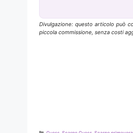
Divulgazione: questo articolo può co
piccola commissione, senza costi aggi
Categorie
Guess
,
Scarpe Guess
,
Scarpe primavera