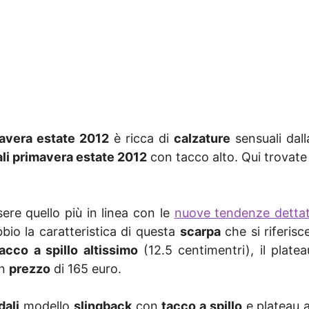
avera estate 2012
è ricca di
calzature
sensuali dal
li primavera estate 2012
con tacco alto. Qui trovate 
re quello più in linea con le
nuove tendenze detta
io la caratteristica di questa
scarpa
che si riferis
acco a spillo altissimo
(12.5 centimentri), il platea
un
prezzo
di 165 euro.
dali
modello
slingback
con
tacco a spillo
e plateau a