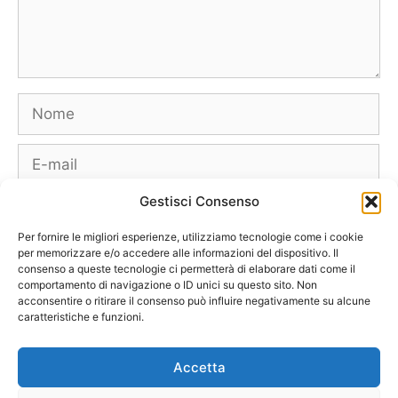
Nome
E-
mail
Gestisci Consenso
Sito
web
Per fornire le migliori esperienze, utilizziamo tecnologie come i cookie
per memorizzare e/o accedere alle informazioni del dispositivo. Il
consenso a queste tecnologie ci permetterà di elaborare dati come il
comportamento di navigazione o ID unici su questo sito. Non
acconsentire o ritirare il consenso può influire negativamente su alcune
caratteristiche e funzioni.
Borse
Scarpe
Moda Autunno Inverno
Moda Primavera Estate
Accetta
Tendenze di Moda
Celebrity – Lookstar
Costumi – Moda Mare