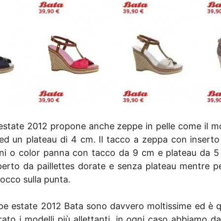
l’estate 2012 propone anche zeppe in pelle come il m
d un plateau di 4 cm. Il tacco a zeppa con inserto in
oni o color panna con tacco da 9 cm e plateau da 5
perto da paillettes dorate e senza plateau mentre p
occo sulla punta.
 estate 2012 Bata sono davvero moltissime ed è quas
ato i modelli più allettanti, in ogni caso abbiamo 