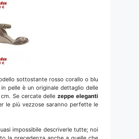
odello sottostante rosso corallo o blu
 pelle è un originale dettaglio delle
 cm. Se cercate delle
zeppe eleganti
er le più vezzose saranno perfette le
i impossibile descriverle tutte; noi
dato la precedenza anche a quelle che