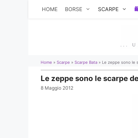
Vai
HOME
BORSE
SCARPE
al
contenuto
Home
»
Scarpe
»
Scarpe Bata
»
Le zeppe sono le s
Le zeppe sono le scarpe del
8 Maggio 2012