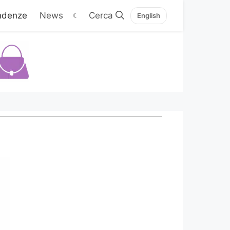
ndenze
News
☾
English