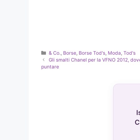
Categorie
& Co.
,
Borse
,
Borse Tod's
,
Moda
,
Tod's
Gli smalti Chanel per la VFNO 2012, dove
puntare
I
C