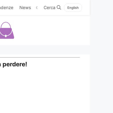
ndenze
News
☾
English
n perdere!