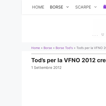
Vai
HOME
BORSE
SCARPE
al
contenuto
Home
»
Borse
»
Borse Tod's
»
Tod’s per la VFNO 2
Tod’s per la VFNO 2012 cre
1 Settembre 2012