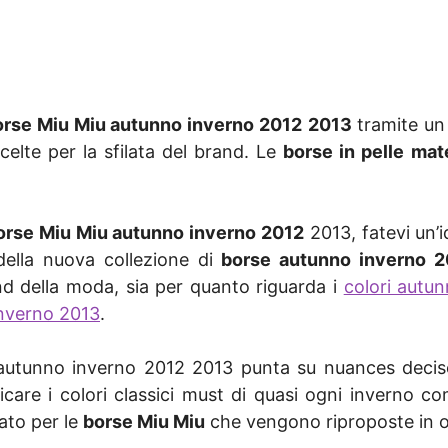
orse Miu Miu autunno inverno 2012
2013
tramite un
celte per la sfilata del brand. Le
borse in pelle
mat
orse Miu Miu autunno inverno 2012
2013, fatevi un’i
della nuova collezione di
borse autunno inverno 2
nd della moda, sia per quanto riguarda i
colori autu
inverno 2013
.
utunno inverno 2012 2013 punta su nuances decise co
are i colori classici must di quasi ogni inverno come 
ato per le
borse Miu Miu
che vengono riproposte in o