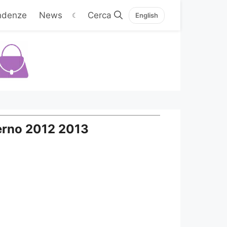
ndenze
News
☾
English
nverno 2012 2013