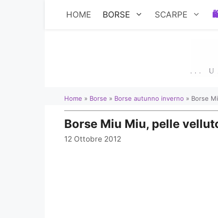
Vai
HOME
BORSE
SCARPE
al
contenuto
Home
»
Borse
»
Borse autunno inverno
»
Borse Mi
Borse Miu Miu, pelle vellut
12 Ottobre 2012