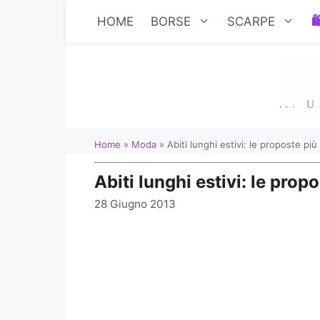
Vai
HOME
BORSE
SCARPE
al
contenuto
Home
»
Moda
»
Abiti lunghi estivi: le proposte pi
Abiti lunghi estivi: le pro
28 Giugno 2013