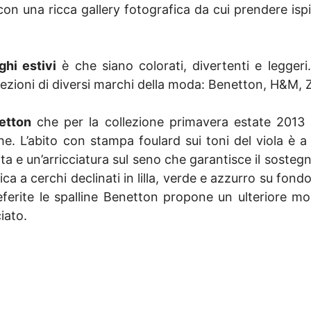
on una ricca gallery fotografica da cui prendere ispi
ghi estivi
è che siano colorati, divertenti e leggeri. 
lezioni di diversi marchi della moda: Benetton, H&M, Z
etton
che per la collezione primavera estate 2013
e. L’abito con stampa foulard sui toni del viola è a
ita e un’arricciatura sul seno che garantisce il sosteg
 a cerchi declinati in lilla, verde e azzurro su fondo
eferite le spalline Benetton propone un ulteriore m
iato.