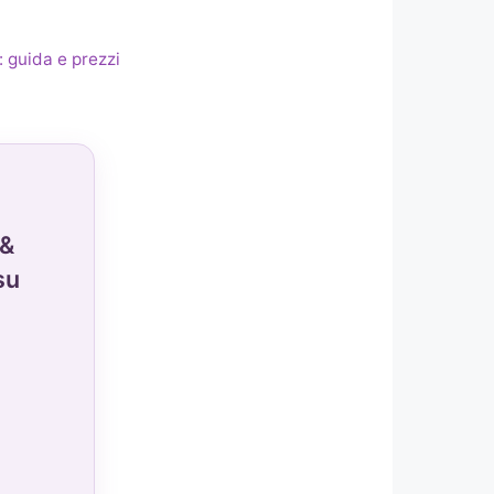
: guida e prezzi
 &
su