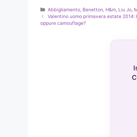
Categorie
Abbigliamento
,
Benetton
,
H&m
,
Liu Jo
,
Valentino uomo primavera estate 2014: 
oppure camouflage?
I
C