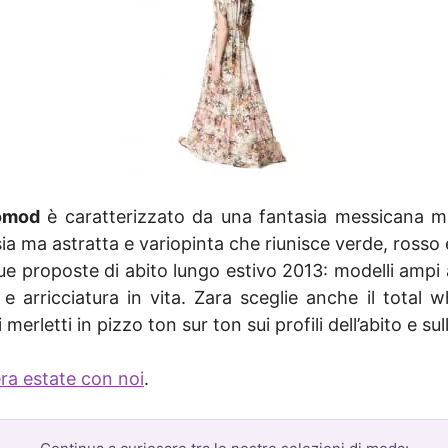
omod
è caratterizzato da una fantasia messicana mo
sia ma astratta e variopinta che riunisce verde, rosso e
ue proposte di abito lungo estivo 2013: modelli ampi a
arricciatura in vita. Zara sceglie anche il total whi
rletti in pizzo ton sur ton sui profili dell’abito e sul
a estate con noi
.