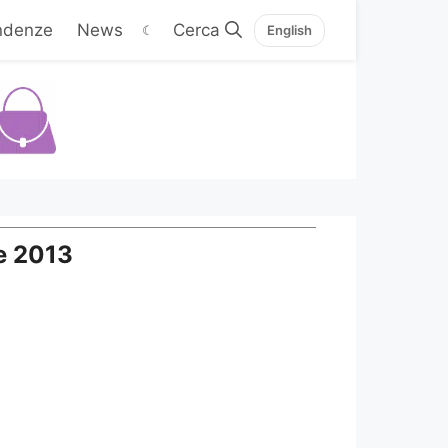
ndenze
News
☾
English
ne 2013