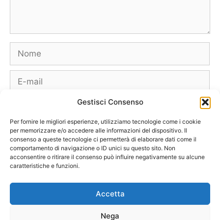
Nome
E-
mail
Gestisci Consenso
Sito
web
Per fornire le migliori esperienze, utilizziamo tecnologie come i cookie
per memorizzare e/o accedere alle informazioni del dispositivo. Il
consenso a queste tecnologie ci permetterà di elaborare dati come il
comportamento di navigazione o ID unici su questo sito. Non
acconsentire o ritirare il consenso può influire negativamente su alcune
caratteristiche e funzioni.
Borse
Scarpe
Moda Autunno Inverno
Moda Primavera Estate
Accetta
Tendenze di Moda
Celebrity – Lookstar
Costumi – Moda Mare
Nega
Tutte le Marche e Designer
[Chi siamo – Info]