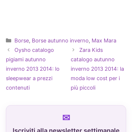
Categorie
Borse
,
Borse autunno inverno
,
Max Mara
Oysho catalogo
Zara Kids
pigiami autunno
catalogo autunno
inverno 2013 2014: lo
inverno 2013 2014: la
sleepwear a prezzi
moda low cost per i
contenuti
più piccoli
Iscriviti alla newsletter settimanale