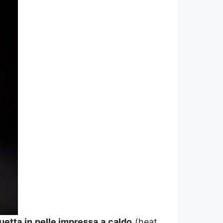
guetta in pelle impressa a caldo
(heat