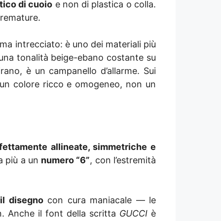
ico di cuoio
e non di plastica o colla.
 premature.
ma intrecciato: è uno dei materiali più
 una tonalità beige-ebano costante su
irano, è un campanello d’allarme. Sui
ere un colore ricco e omogeneo, non un
fettamente allineate, simmetriche e
ia più a un
numero “6”
, con l’estremità
il disegno
con cura maniacale — le
n. Anche il font della scritta
GUCCI
è