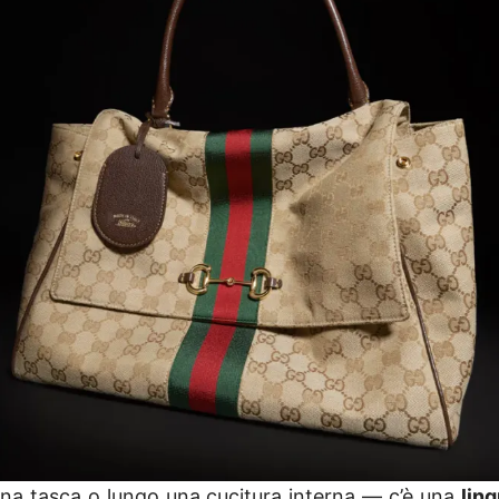
n una tasca o lungo una cucitura interna — c’è una
lin