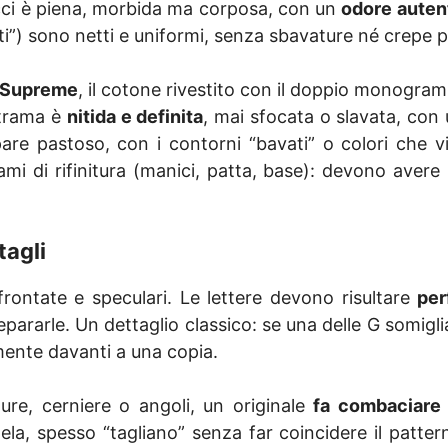
 Gucci è piena, morbida ma corposa, con un
odore autent
ipinti”) sono netti e uniformi, senza sbavature né crepe
Supreme
, il cotone rivestito con il doppio monogram
a trama è
nitida e definita
, mai sfocata o slavata, con
ppare pastoso, con i contorni “bavati” o colori che v
llami di rifinitura (manici, patta, base): devono av
agli
ntate e speculari. Le lettere devono risultare
per
epararle. Un dettaglio classico: se una delle G somigl
mente davanti a una copia.
re, cerniere o angoli, un originale
fa combaciare 
ela, spesso “tagliano” senza far coincidere il patter