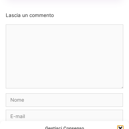
Lascia un commento
Commento
Nome
E-
mail
Gestisci Consenso