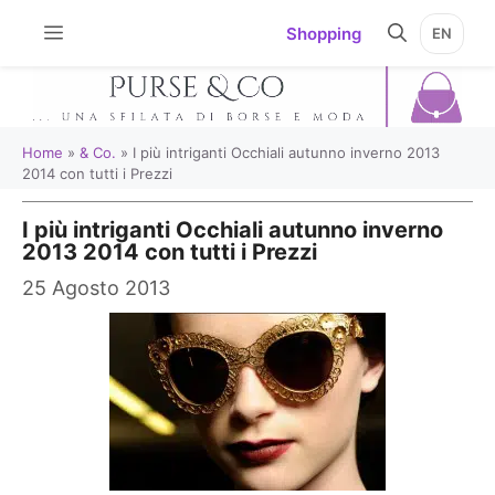
Vai
Shopping
EN
al
contenuto
Home
»
& Co.
»
I più intriganti Occhiali autunno inverno 2013
2014 con tutti i Prezzi
I più intriganti Occhiali autunno inverno
2013 2014 con tutti i Prezzi
25 Agosto 2013