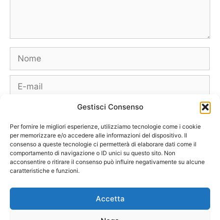
Nome
E-
mail
Gestisci Consenso
Sito
web
Per fornire le migliori esperienze, utilizziamo tecnologie come i cookie
per memorizzare e/o accedere alle informazioni del dispositivo. Il
consenso a queste tecnologie ci permetterà di elaborare dati come il
comportamento di navigazione o ID unici su questo sito. Non
acconsentire o ritirare il consenso può influire negativamente su alcune
caratteristiche e funzioni.
Borse
Scarpe
Moda Autunno Inverno
Moda Primavera Estate
Accetta
Tendenze di Moda
Celebrity – Lookstar
Costumi – Moda Mare