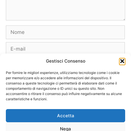
Nome
E-
mail
Gestisci Consenso
Sito
web
Per fornire le migliori esperienze, utilizziamo tecnologie come i cookie
per memorizzare e/o accedere alle informazioni del dispositivo. Il
consenso a queste tecnologie ci permetterà di elaborare dati come il
comportamento di navigazione o ID unici su questo sito. Non
acconsentire o ritirare il consenso può influire negativamente su alcune
caratteristiche e funzioni.
Borse
Scarpe
Moda Autunno Inverno
Moda Primavera Estate
Accetta
Tendenze di Moda
Celebrity – Lookstar
Costumi – Moda Mare
Nega
Tutte le Marche e Designer
[Chi siamo – Info]