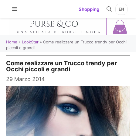
Vai
Shopping
EN
al
contenuto
Home
»
LookStar
»
Come realizzare un Trucco trendy per Occhi
piccoli e grandi
Come realizzare un Trucco trendy per
Occhi piccoli e grandi
29 Marzo 2014