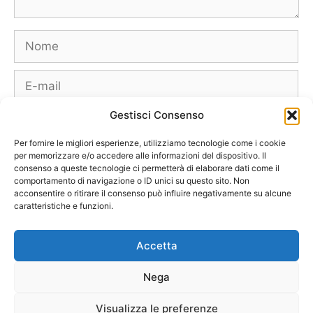
Nome
E-
mail
Gestisci Consenso
Sito
web
Per fornire le migliori esperienze, utilizziamo tecnologie come i cookie
per memorizzare e/o accedere alle informazioni del dispositivo. Il
consenso a queste tecnologie ci permetterà di elaborare dati come il
comportamento di navigazione o ID unici su questo sito. Non
acconsentire o ritirare il consenso può influire negativamente su alcune
caratteristiche e funzioni.
Borse
Scarpe
Moda Autunno Inverno
Moda Primavera Estate
Accetta
Tendenze di Moda
Celebrity – Lookstar
Costumi – Moda Mare
Nega
Tutte le Marche e Designer
[Chi siamo – Info]
[Collabora con noi]
[Contatti]
[Pubblicità]
[Privacy – Disclaimer]
Visualizza le preferenze