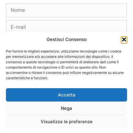
Nome
E-
mail
Gestisci Consenso
Sito
web
Per fornire le migliori esperienze, utilizziamo tecnologie come i cookie
per memorizzare e/o accedere alle informazioni del dispositivo. Il
consenso a queste tecnologie ci permetterà di elaborare dati come il
comportamento di navigazione o ID unici su questo sito. Non
acconsentire o ritirare il consenso può influire negativamente su alcune
caratteristiche e funzioni.
Borse
Scarpe
Moda Autunno Inverno
Moda Primavera Estate
Accetta
Tendenze di Moda
Celebrity – Lookstar
Costumi – Moda Mare
Nega
Tutte le Marche e Designer
[Chi siamo – Info]
[Collabora con noi]
[Contatti]
[Pubblicità]
[Privacy – Disclaimer]
Visualizza le preferenze
[Newsletter]