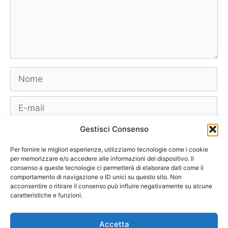
Nome
E-
mail
Gestisci Consenso
Sito
web
Per fornire le migliori esperienze, utilizziamo tecnologie come i cookie
per memorizzare e/o accedere alle informazioni del dispositivo. Il
consenso a queste tecnologie ci permetterà di elaborare dati come il
comportamento di navigazione o ID unici su questo sito. Non
acconsentire o ritirare il consenso può influire negativamente su alcune
caratteristiche e funzioni.
Borse
Scarpe
Moda Autunno Inverno
Moda Primavera Estate
Accetta