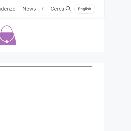
ndenze
News
☾
English