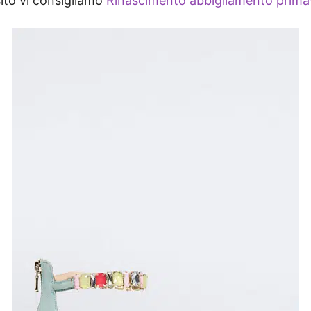
sito vi consigliamo
Rinascimento abbigliamento prima