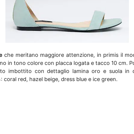
e
che meritano maggiore attenzione, in primis il mod
urino in tono colore con placca logata e tacco 10 cm. P
tto imbottito con dettaglio lamina oro e suola in c
: coral red, hazel beige, dress blue e ice green.