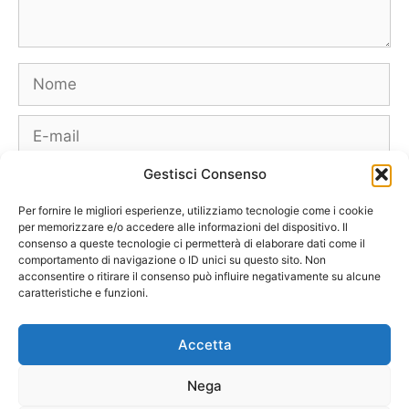
Nome
E-
mail
Gestisci Consenso
Sito
web
Per fornire le migliori esperienze, utilizziamo tecnologie come i cookie
per memorizzare e/o accedere alle informazioni del dispositivo. Il
consenso a queste tecnologie ci permetterà di elaborare dati come il
comportamento di navigazione o ID unici su questo sito. Non
acconsentire o ritirare il consenso può influire negativamente su alcune
caratteristiche e funzioni.
Borse
Scarpe
Moda Autunno Inverno
Moda Primavera Estate
Accetta
Tendenze di Moda
Celebrity – Lookstar
Costumi – Moda Mare
Nega
Tutte le Marche e Designer
[Chi siamo – Info]