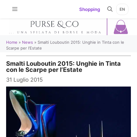
Vai
Shopping
EN
al
contenuto
Home
»
News
»
Smalti Louboutin 2015: Unghie in Tinta con le
Scarpe per l’Estate
Smalti Louboutin 2015: Unghie in Tinta
con le Scarpe per l’Estate
31 Luglio 2015