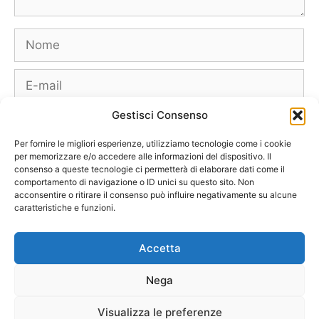
Nome
E-
mail
Gestisci Consenso
Sito
web
Per fornire le migliori esperienze, utilizziamo tecnologie come i cookie
per memorizzare e/o accedere alle informazioni del dispositivo. Il
consenso a queste tecnologie ci permetterà di elaborare dati come il
comportamento di navigazione o ID unici su questo sito. Non
acconsentire o ritirare il consenso può influire negativamente su alcune
caratteristiche e funzioni.
Borse
Scarpe
Moda Autunno Inverno
Moda Primavera Estate
Accetta
Tendenze di Moda
Celebrity – Lookstar
Costumi – Moda Mare
Nega
Tutte le Marche e Designer
[Chi siamo – Info]
[Collabora con noi]
[Contatti]
[Pubblicità]
[Privacy – Disclaimer]
Visualizza le preferenze