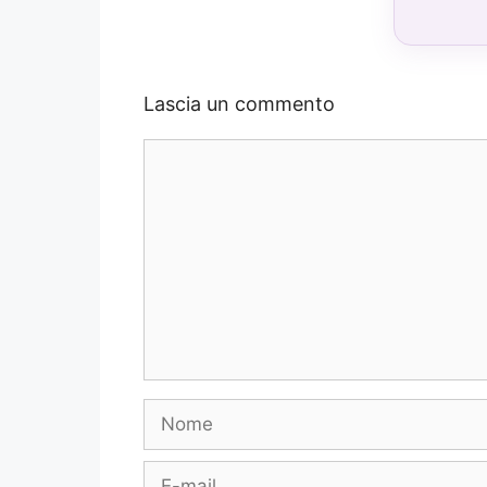
Lascia un commento
Commento
Nome
E-