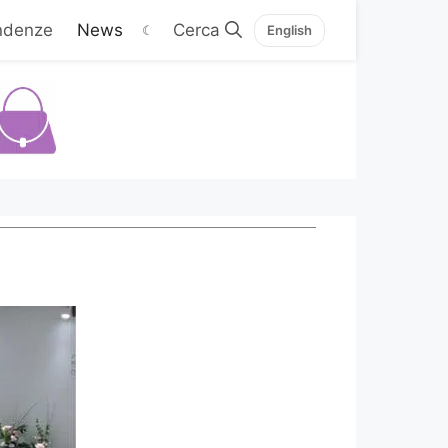
ndenze
News
☾
English