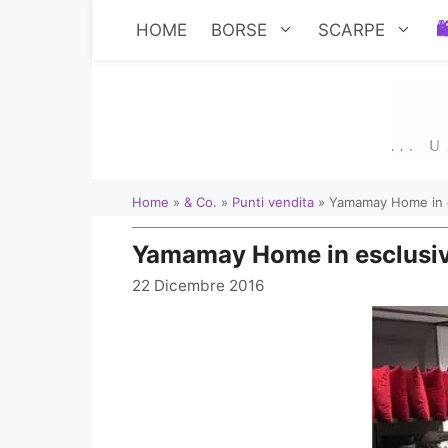
Vai
HOME
BORSE
SCARPE
al
contenuto
Home
»
& Co.
»
Punti vendita
»
Yamamay Home in e
Yamamay Home in esclusiva
22 Dicembre 2016