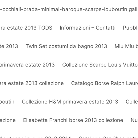
to-occhiali-prada-minimal-baroque-scarpe-louboutin gall
era estate 2013 TODS
Informazioni – Contatti
Pubbli
ate 2013
Twin Set costumi da bagno 2013
Miu Miu b
primavera estate 2013
Collezione Scarpe Louis Vuitt
era estate 2013 collezione
Catalogo Borse Ralph Laur
boutin
Collezione H&M primavera estate 2013
Coll
lezione
Elisabetta Franchi borse 2013 collezione
Nun