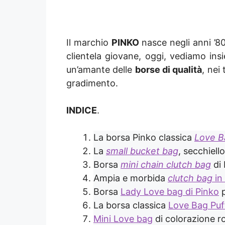
Il marchio
PINKO
nasce negli anni ’8
clientela giovane, oggi, vediamo insi
un’amante delle
borse di qualità
, nei
gradimento.
INDICE
.
La borsa Pinko classica
Love B
La
small bucket bag
, secchiell
Borsa
mini chain clutch bag
di 
Ampia e morbida
clutch bag
in
Borsa
Lady Love bag di Pinko
p
La borsa classica
Love Bag Pu
Mini Love bag
di colorazione r