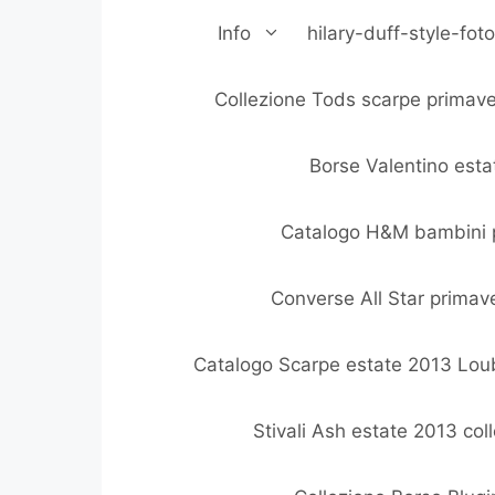
Vai
Info
hilary-duff-style-fo
al
contenuto
Collezione Tods scarpe primav
Borse Valentino est
Catalogo H&M bambini 
Converse All Star primav
Catalogo Scarpe estate 2013 Lou
Stivali Ash estate 2013 col