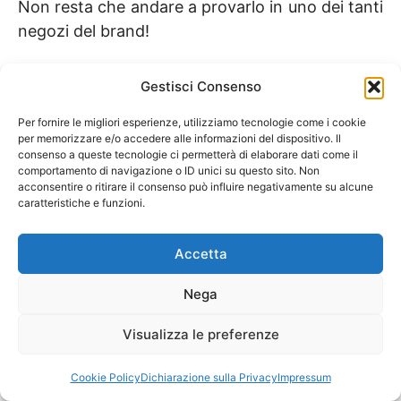
Non resta che andare a provarlo in uno dei tanti
negozi del brand!
Gestisci Consenso
Continua a curiosare tra le nostre selezioni di
moda:
Per fornire le migliori esperienze, utilizziamo tecnologie come i cookie
per memorizzare e/o accedere alle informazioni del dispositivo. Il
consenso a queste tecnologie ci permetterà di elaborare dati come il
Vai al nostro Shopping
comportamento di navigazione o ID unici su questo sito. Non
acconsentire o ritirare il consenso può influire negativamente su alcune
caratteristiche e funzioni.
Divulgazione: questo articolo può contenere
link di affiliazione. Se acquisti tramite questi
Accetta
link, Purse & Co può ricevere una piccola
commissione, senza costi aggiuntivi per te.
Nega
Visualizza le preferenze
Cookie Policy
Dichiarazione sulla Privacy
Impressum