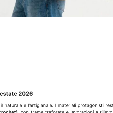
’estate 2026
naturale e l’artigianale. I materiali protagonisti re
crochet)
, con trame traforate e lavorazioni a riliev