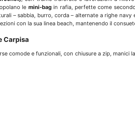
popolano le
mini-bag
in rafia, perfette come secondo 
urali – sabbia, burro, corda – alternate a righe navy
rezioni con la sua linea beach, mantenendo il consue
re Carpisa
se comode e funzionali, con chiusure a zip, manici larg