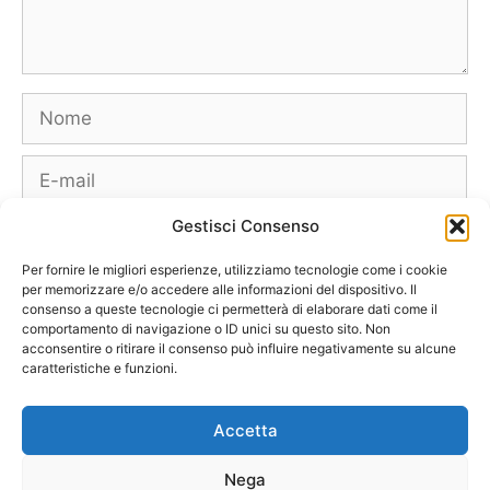
Nome
E-
mail
Gestisci Consenso
Sito
web
Per fornire le migliori esperienze, utilizziamo tecnologie come i cookie
per memorizzare e/o accedere alle informazioni del dispositivo. Il
consenso a queste tecnologie ci permetterà di elaborare dati come il
comportamento di navigazione o ID unici su questo sito. Non
acconsentire o ritirare il consenso può influire negativamente su alcune
caratteristiche e funzioni.
Borse
Scarpe
Moda Autunno Inverno
Moda Primavera Estate
Accetta
Tendenze di Moda
Celebrity – Lookstar
Costumi – Moda Mare
Nega
Tutte le Marche e Designer
[Chi siamo – Info]