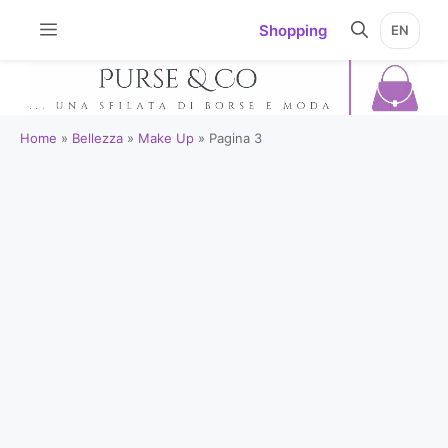
Vai
Shopping
EN
al
contenuto
Home
»
Bellezza
»
Make Up
»
Pagina 3