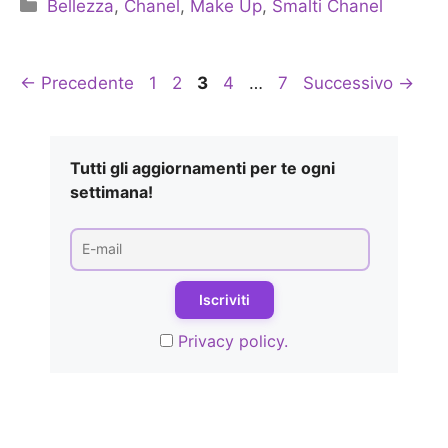
Categorie
Bellezza
,
Chanel
,
Make Up
,
Smalti Chanel
Pagina
Pagina
Pagina
Pagina
Pagina
←
Precedente
1
2
3
4
…
7
Successivo
→
Tutti gli aggiornamenti per te ogni
settimana!
Privacy policy.