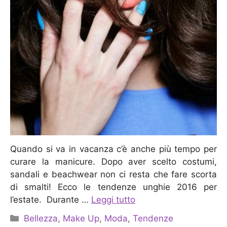
Quando si va in vacanza c’è anche più tempo per
curare la manicure. Dopo aver scelto costumi,
sandali e beachwear non ci resta che fare scorta
di smalti! Ecco le tendenze unghie 2016 per
l’estate. Durante …
Leggi tutto
Categorie
Bellezza
,
Make Up
,
Moda
,
Tendenze