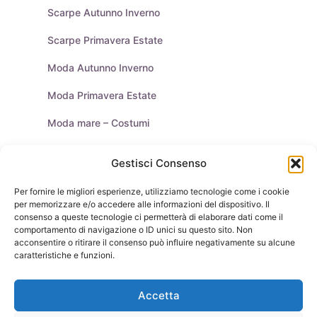
Scarpe Autunno Inverno
Scarpe Primavera Estate
Moda Autunno Inverno
Moda Primavera Estate
Moda mare – Costumi
Tendenze Moda
Gestisci Consenso
Moda Uomo
Per fornire le migliori esperienze, utilizziamo tecnologie come i cookie
per memorizzare e/o accedere alle informazioni del dispositivo. Il
Purse & Co Social
consenso a queste tecnologie ci permetterà di elaborare dati come il
comportamento di navigazione o ID unici su questo sito. Non
acconsentire o ritirare il consenso può influire negativamente su alcune
caratteristiche e funzioni.
Borse
Scarpe
Moda Autunno Inverno
Moda Primavera Estate
Accetta
Tendenze di Moda
Celebrity – Lookstar
Costumi – Moda Mare